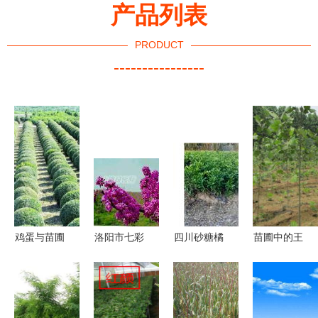
产品列表
PRODUCT
----------------
鸡蛋与苗圃
洛阳市七彩
四川砂糖橘
苗圃中的王
论苗木产业
园林 苗圃
苗基地 从
者 18公分
的战略选择
培育与销售
优质培育到
法桐高清实
的卓越典范
市场销售的
景一览