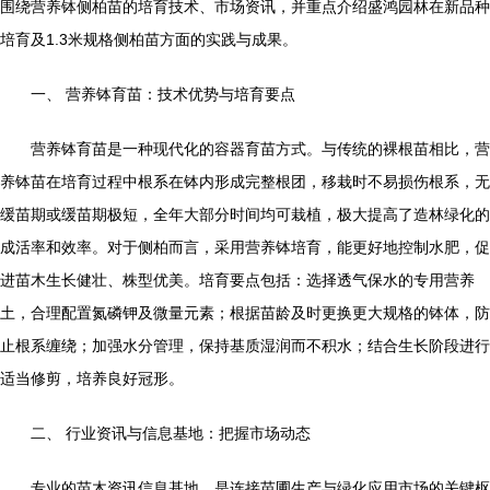
围绕营养钵侧柏苗的培育技术、市场资讯，并重点介绍盛鸿园林在新品种
培育及1.3米规格侧柏苗方面的实践与成果。
一、 营养钵育苗：技术优势与培育要点
营养钵育苗是一种现代化的容器育苗方式。与传统的裸根苗相比，营
养钵苗在培育过程中根系在钵内形成完整根团，移栽时不易损伤根系，无
缓苗期或缓苗期极短，全年大部分时间均可栽植，极大提高了造林绿化的
成活率和效率。对于侧柏而言，采用营养钵培育，能更好地控制水肥，促
进苗木生长健壮、株型优美。培育要点包括：选择透气保水的专用营养
土，合理配置氮磷钾及微量元素；根据苗龄及时更换更大规格的钵体，防
止根系缠绕；加强水分管理，保持基质湿润而不积水；结合生长阶段进行
适当修剪，培养良好冠形。
二、 行业资讯与信息基地：把握市场动态
专业的苗木资讯信息基地，是连接苗圃生产与绿化应用市场的关键枢