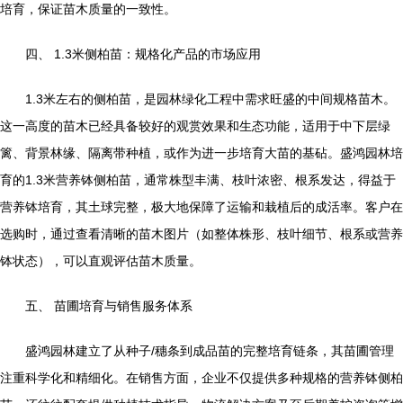
培育，保证苗木质量的一致性。
四、 1.3米侧柏苗：规格化产品的市场应用
1.3米左右的侧柏苗，是园林绿化工程中需求旺盛的中间规格苗木。
这一高度的苗木已经具备较好的观赏效果和生态功能，适用于中下层绿
篱、背景林缘、隔离带种植，或作为进一步培育大苗的基砧。盛鸿园林培
育的1.3米营养钵侧柏苗，通常株型丰满、枝叶浓密、根系发达，得益于
营养钵培育，其土球完整，极大地保障了运输和栽植后的成活率。客户在
选购时，通过查看清晰的苗木图片（如整体株形、枝叶细节、根系或营养
钵状态），可以直观评估苗木质量。
五、 苗圃培育与销售服务体系
盛鸿园林建立了从种子/穗条到成品苗的完整培育链条，其苗圃管理
注重科学化和精细化。在销售方面，企业不仅提供多种规格的营养钵侧柏