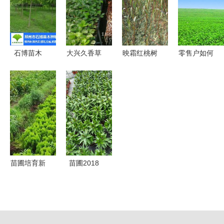
全方位洞察
石博苗木
大兴久香草
映霜红桃树
零售户如何
江苏邳州银
莓苗批发价
苗 苗圃直
培育好卷烟
杏树基地，
格解析 苗
销，高成活
新品 苗圃
专注苗圃培
圃培育与市
率的优质之
培育与销售
育与销售
场销售的全
选
的策略
面指南
苗圃培育新
苗圃2018
趋势 泰安
年1月份可
园林巧塑灌
销售产品列
木型绿化
表与培育销
苗，点亮城
售指南