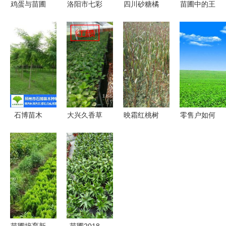
鸡蛋与苗圃
洛阳市七彩
四川砂糖橘
苗圃中的王
论苗木产业
园林 苗圃
苗基地 从
者 18公分
的战略选择
培育与销售
优质培育到
法桐高清实
的卓越典范
市场销售的
景一览
全方位洞察
石博苗木
大兴久香草
映霜红桃树
零售户如何
江苏邳州银
莓苗批发价
苗 苗圃直
培育好卷烟
杏树基地，
格解析 苗
销，高成活
新品 苗圃
专注苗圃培
圃培育与市
率的优质之
培育与销售
育与销售
场销售的全
选
的策略
面指南